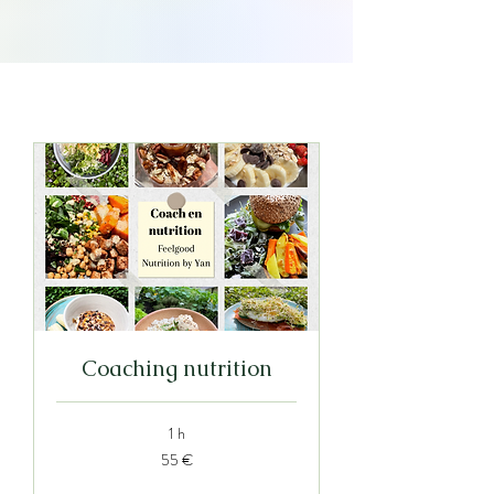
Coaching nutrition
1 h
55
55 €
euros